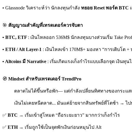
• Glassnode วิเคราะห์ว่า นักลงทุนกำลัง
ทยอย Reset พอร์ต BTC
🎯
สัญญาณสำคัญที่เทรดเดอร์ควรจับตา
• BTC, ETF
: เงินไหลออก 536M$ นักลงทุนบางส่วนเริ่ม Take Prof
• ETH / Alt Layer-1
: เงินไหลเข้า 170M$+ มองหา “การเติบโต + ป
• Altcoins มี Narrative
: เริ่มเกิดแรงเก็งกำไรแบบเลือกจุด เงินทุน
🧭
Mindset สำหรับเทรดเดอร์ TrendPro
ตลาดไม่ได้ขึ้นหรือพัก— แต่กำลังเปลี่ยนทิศทางของกระแสเ
เงินไม่เคยหนีตลาด... มันแค่ย้ายจากสินทรัพย์ที่โตช้า → ไปห
✅
BTC
→ เริ่มเข้าสู่โหมด “ถือระยะยาว” มากกว่าเก็งกำไร
✅
ETH
→ เริ่มถูกใช้เป็นจุดพักเงินก่อนหมุนไป Alt