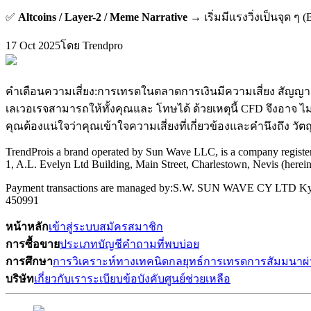
✅
Altcoins / Layer-2 / Meme Narrative
→ เริ่มมีแรงวิ่งเป็นจุด ๆ
17 Oct 2025
โดย Trendpro
คำเตือนความเสี่ยง:
การเทรดในตลาดการเงินมีความเสี่ยง สัญญาเทรด
เลเวอเรจสามารถให้ทั้งคุณและ โทษได้ ด้วยเหตุนี้ CFD จึงอาจ ไม
คุณต้องแน่ใจว่าคุณเข้าใจความเสี่ยงที่เกี่ยวข้องและคำนึงถึ
TrendPro
is a brand operated by Sun Wave LLC, is a company registere
1, A.L. Evelyn Ltd Building, Main Street, Charlestown, Nevis (here
Payment transactions are managed by:
S.W. SUN WAVE CY LTD Kyria
450991
หน้าหลัก
เข้าสู่ระบบ
สมัครสมาชิก
การซื้อขาย
ประเภทบัญชี
คำถามที่พบบ่อย
การศึกษา
การวิเคราะห์ทางเทคนิด
กลยุทธ์การเทรด
การสัมมนาผ่
บริษัท
เกี่ยวกับเรา
ระเบียบข้อบังคับ
ศูนย์ช่วยเหลือ