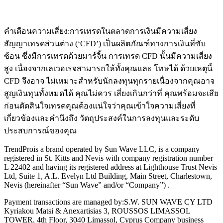
คำเตือนความเสี่ยง:
การเทรดในตลาดการเงินมีความเสี่ยง
สัญญาเทรดส่วนต่าง (‘CFD’) เป็นผลิตภัณฑ์ทางการเงินที่ซับ
ซ้อน ซึ่งมีการเทรดด้วยมาร์จิ้น การเทรด CFD นั้นมีความเสี่ยง
สูง เนื่องจากเลเวอเรจสามารถให้ทั้งคุณและ โทษได้ ด้วยเหตุนี้
CFD จึงอาจ ไม่เหมาะสำหรับนักลงทุนทุกรายเนื่องจากคุณอาจ
สูญเงินทุนทั้งหมดได้ คุณไม่ควร เสี่ยงเกินกว่าที่ คุณพร้อมจะเสีย
ก่อนตัดสินใจเทรดคุณต้องแน่ใจว่าคุณเข้าใจความเสี่ยงที่
เกี่ยวข้องและคำนึงถึง วัตถุประสงค์ในการลงทุนและระดับ
ประสบการณ์ของคุณ
TrendPro
is a brand operated by Sun Wave LLC, is a company
registered in St. Kitts and Nevis with company registration number
L 22402 and having its registered address at Lighthouse Trust Nevis
Ltd, Suite 1, A.L. Evelyn Ltd Building, Main Street, Charlestown,
Nevis (hereinafter “Sun Wave” and/or “Company”) .
Payment transactions are managed by:
S.W. SUN WAVE CY LTD
Kyriakou Matsi & Anexartisias 3, ROUSSOS LIMASSOL
TOWER, 4th Floor, 3040 Limassol, Cyprus Company business