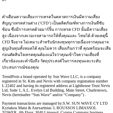
คำเตือนความเสี่ยง:
การเทรดในตลาดการเงินมีความเสี่ยง
สัญญาเทรดส่วนต่าง (‘CFD’) เป็นผลิตภัณฑ์ทางการเงินที่ซับ
ซ้อน ซึ่งมีการเทรดด้วยมาร์จิ้น การเทรด CFD นั้นมีความเสี่ยง
สูง เนื่องจากเลเวอเรจสามารถให้ทั้งคุณและ โทษได้ ด้วยเหตุนี้
CFD จึงอาจ ไม่เหมาะสำหรับนักลงทุนทุกรายเนื่องจากคุณอาจ
สูญเงินทุนทั้งหมดได้ คุณไม่ควร เสี่ยงเกินกว่าที่ คุณพร้อมจะเสีย
ก่อนตัดสินใจเทรดคุณต้องแน่ใจว่าคุณเข้าใจความเสี่ยงที่
เกี่ยวข้องและคำนึงถึง วัตถุประสงค์ในการลงทุนและระดับ
ประสบการณ์ของคุณ
TrendPro
is a brand operated by Sun Wave LLC, is a company
registered in St. Kitts and Nevis with company registration number
L 22402 and having its registered address at Lighthouse Trust Nevis
Ltd, Suite 1, A.L. Evelyn Ltd Building, Main Street, Charlestown,
Nevis (hereinafter “Sun Wave” and/or “Company”) .
Payment transactions are managed by:
S.W. SUN WAVE CY LTD
Kyriakou Matsi & Anexartisias 3, ROUSSOS LIMASSOL
TOWER, 4th Floor, 3040 Limassol, Cyprus Company business