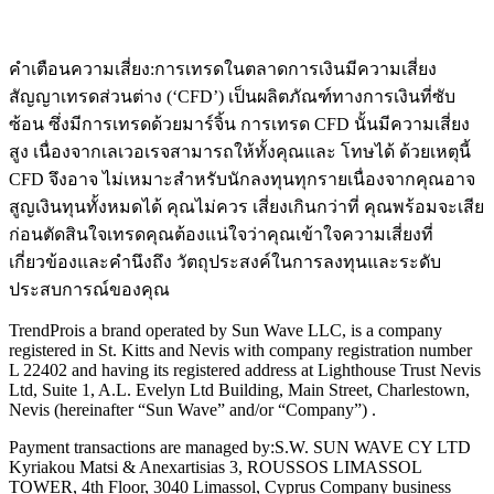
คำเตือนความเสี่ยง:
การเทรดในตลาดการเงินมีความเสี่ยง
สัญญาเทรดส่วนต่าง (‘CFD’) เป็นผลิตภัณฑ์ทางการเงินที่ซับ
ซ้อน ซึ่งมีการเทรดด้วยมาร์จิ้น การเทรด CFD นั้นมีความเสี่ยง
สูง เนื่องจากเลเวอเรจสามารถให้ทั้งคุณและ โทษได้ ด้วยเหตุนี้
CFD จึงอาจ ไม่เหมาะสำหรับนักลงทุนทุกรายเนื่องจากคุณอาจ
สูญเงินทุนทั้งหมดได้ คุณไม่ควร เสี่ยงเกินกว่าที่ คุณพร้อมจะเสีย
ก่อนตัดสินใจเทรดคุณต้องแน่ใจว่าคุณเข้าใจความเสี่ยงที่
เกี่ยวข้องและคำนึงถึง วัตถุประสงค์ในการลงทุนและระดับ
ประสบการณ์ของคุณ
TrendPro
is a brand operated by Sun Wave LLC, is a company
registered in St. Kitts and Nevis with company registration number
L 22402 and having its registered address at Lighthouse Trust Nevis
Ltd, Suite 1, A.L. Evelyn Ltd Building, Main Street, Charlestown,
Nevis (hereinafter “Sun Wave” and/or “Company”) .
Payment transactions are managed by:
S.W. SUN WAVE CY LTD
Kyriakou Matsi & Anexartisias 3, ROUSSOS LIMASSOL
TOWER, 4th Floor, 3040 Limassol, Cyprus Company business